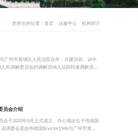
您所在的位置：
首页
法服中心
机构简介
-
-
r1946与广州市黄埔区人民法院合作，共建诉前、诉中
1946人民调解委员会的调解员纳入法院特邀调解员之
员，调解案件316件，涉及类型多样，有合同纠
纠纷、知识产权纠纷、侵权责任纠纷等。公司为每
司法调解的共建不仅提高了老师们的实务能力和水
切身体会到什么是调解，真正的实现了理论与实践
委员会介绍
会于2020年9月正式成立，办公地址位于伟德国
心。该调委会是由伟德国际victor1946与广州市黄埔
并经广州市黄埔区司法局备案的人民调解组织。调