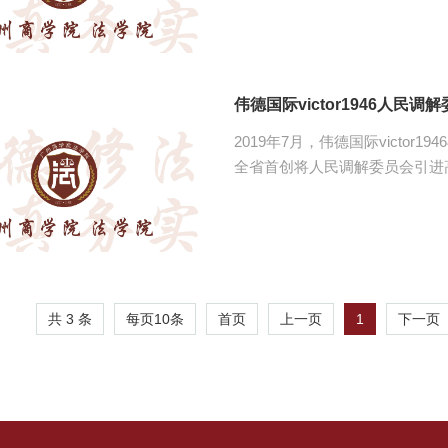
委会由伟德国际victor194
由伟德国际victor1946的
受上级行政主管部门的业务培训
类司法实践活动，具有丰富的办
伟德国际victor1946人民调
人才为...
2019年7月，伟德国际victo
全省首创将人民调解委员会引进高校
（以下简称广商调委会）。 广商调委员会地处中心知识城南端，地铁14号线汤村
站，位于伟德国际victor19
律服务社黄埔区服务站在同一幢
及兼职调解员共31人，调委会主任
任，副主任由伟德国际victor
门的负责人，调解员有法...
共 3 条
每页
10
条
1
首页
上一页
下一页