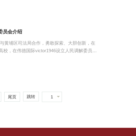
6刘蕾副教授任担任主任，现有正式调解员十二人，主要
专职教师、社会专职律师和其他社会人员组成。其定期接
，同时也广泛参与劳动争议的相关诉讼、仲裁等各
案经验。该调委会对内承载以培养社会服务型法律
解委员会介绍
r1946与黄埔区司法局合作，勇敢探索、大胆创新，在
，在伟德国际victor1946设立人民调解委员会
46校内，毗邻九龙法庭，与龙湖司法所、广州市中立法
楼内办公。目前有包括由1名主任，2名副主任以
由伟德国际victor1946原公司党委书记吕泉荣担
1946经理赵家琪教授担任，各委员均为公司各职能部
跳转
1
尾页