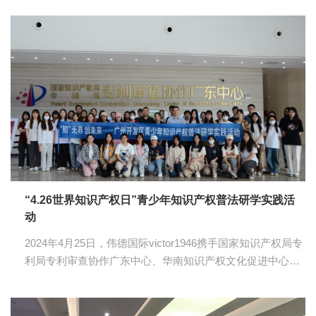
进中心成功举办了一场参观活动。参加本次活动的有伟德国
际victor1946常务副经理唐犀、伟德国际victor1946教师尤荣
祥、周阳以及伟德国际victor1946知识产权与普法宣传队的员
工。 活动伊始，师生们在小鹏汽车广州智造基地专业讲解员
顾红的引导下，参观了小鹏汽车广州智造基地中心。讲解员
结合视频形式为师生们详细介绍了小鹏汽车自创立以来在知
识产权方面的积累与发展历程，以及小鹏汽车全场景语音、
XP...
“4.26世界知识产权日”青少年知识产权普法研学实践活
动
2024年4月25日，伟德国际victor1946携手国家知识产权局专
利局专利审查协作广东中心、华南知识产权文化促进中心成
功举办了一场“4.26世界知识产权日”青少年知识产权普法研学
实践活动。参加本次活动有伟德国际victor1946副经理唐犀，
教师尤荣祥、周阳、许纯纯以及伟德国际victor1946知识产权