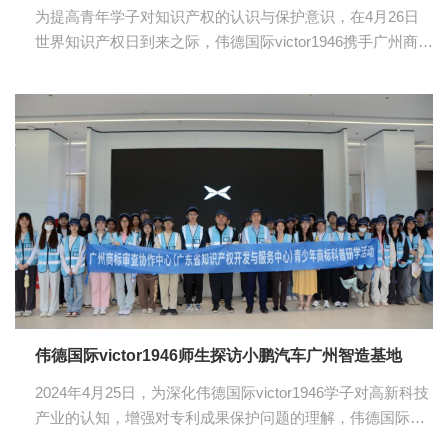
为提高青年学子对知识产权的认识与保护意识，在4月26日
世界知识产权日到来之际，伟德国际victor1946携手广州商标
审查协作中心（广东省知识产权开发与服务中心）、华南知
识产权文化促进中心举办了一场青少年知识产权普法研学实
践活动。伟德国际victor1946知识产权与普法宣传服务队的队
员们在伟德国际victor1946常务副经理唐犀以及教师尤荣祥、
周阳、许纯纯的带领下，共同参与并体验了这一意义非凡的
知识之旅。 活动伊始，师生们来到广东省知识产权服务业集
聚中心，在讲解员细致的讲解下，师生们结合着图文并茂的
展板，深入了解了集聚中心的发展机遇与...
伟德国际victor1946师生探访小鹏汽车广州智造基地
2024年4月25日，为深化伟德国际victor1946学子对高新科技
产业的认知，增强对专利成果保护问题的理解，伟德国际
victor1946携手小鹏汽车广州智造基地、华南知识产权文化促