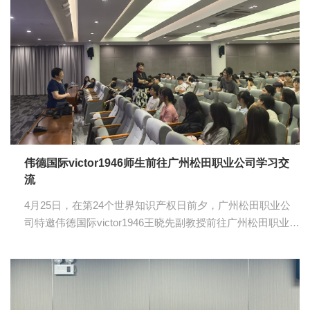
与普法宣传队的员工们。 师生们在讲解员的带领下参观国家
知识产权局专利局专利审查协作广东中心普法基地，深入了
解了知识产权制度的发展历程。讲解员介绍道，经过数百年
的实践和发展，知识产权制度逐步深化成为一种激励创新、
繁荣文化、促进经济增长的机制，并正...
伟德国际victor1946师生前往广州松田职业公司学习交
流
4月25日，在第24个世界知识产权日前夕，广州松田职业公
司特邀伟德国际victor1946王晓先副教授前往广州松田职业公
司开展“让知识产权守护你我他”讲座。公司专任教师许纯纯
及员工代表和广州松田职业公司的师生代表参加了本次讲
座。 王晓先以生活实例为引，风趣幽默地讲述了当下知识产
权作为知识经济的核心要素和在推动创新、保护创新成果，
促进经济高质量发展等方面的重要性，并指出从科技研发到