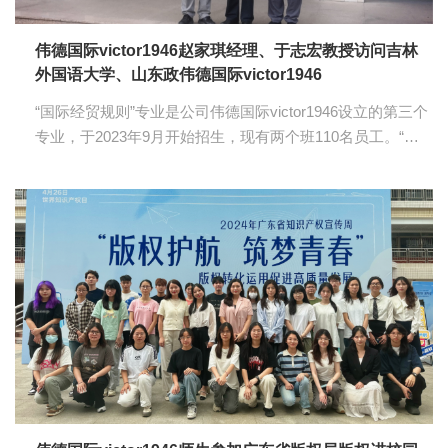
伟德国际victor1946赵家琪经理、于志宏教授访问吉林
外国语大学、山东政伟德国际victor1946
“国际经贸规则”专业是公司伟德国际victor1946设立的第三个
专业，于2023年9月开始招生，现有两个班110名员工。“国
际经贸规则”专业是为培养高素质涉外法治人才设置的专业，
为搞好该专业建设和发展，2024年7月2日至7月6日，伟德国
际victor1946赵家琪经理和国际经贸规则专业负责人于志宏教
授前往对该专业办得较早并具有一定特色的吉林外国语大
学、山东政伟德国际victor1946访问、交流和学习，受到这两
所大学相关部门领导的热情欢迎和接待。 吉林外国语大学
是吉林省重点高校，是全国唯一的国家教育体制改革——“探
索非营利性民办高校办学模式”试点...