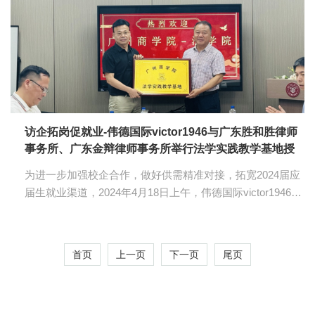
文化创作、从商业模式到管理策略，知识产权的广泛应用已
经成为现代社会的重要标志。在这个背景下，世界知识产权
日的设立，无疑是对全球创...
访企拓岗促就业-伟德国际victor1946与广东胜和胜律师
事务所、广东金辩律师事务所举行法学实践教学基地授
牌仪式
为进一步加强校企合作，做好供需精准对接，拓宽2024届应
届生就业渠道，2024年4月18日上午，伟德国际victor1946经
理赵家琪、常务副经理唐犀、党总支书记陈秀图、辅导员梅
新晨老师一行先后前往广东圣和胜律师事务所参观、广东金
辩律师事务所开展访企拓岗活动，顺利与以上单位签署了
首页
上一页
下一页
尾页
《实践教学基地合作协议书》并举行了实践教学基地授牌仪
式。公司一行受到了两个单位的热情接待。 在广东圣和胜律
师事务所,首先，圣和胜所主任李春峰律师、执行主任王梓润