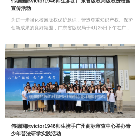
伟德国际victor1946师生参加广东省版权局版权进校园
宣传活动
为进一步强化校园版权保护意识，营造尊重知识产权、保护
创新成果的良好氛围，广东省版权局于4月25日下午在广东
实验中学隆重举办“版权护航，筑梦青春”版权进校园宣传活
动。公司受邀参加本次活动，公司领导高度重视和支持，由
伟德国际victor1946袁木玲老师带领34名员工参加本次活
动，共同见证版权保护在校园内的深入实施。 活动开始，由
广东实验中学蔡骘董事长进行致辞，蔡董事长向师生们展示
了公司佳绩，强调了版权保护对创新和校园文化的重要性，
并提出将继续支持版权保护工作，加强师生版权意识教育。
接着，省委宣传部二级巡视员肖海明肯定了...
伟德国际victor1946师生携手广州商标审查中心举办青
少年普法研学实践活动