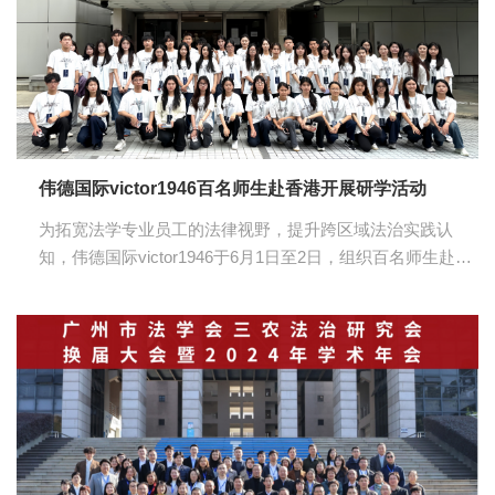
格物”与“求真、立信、笃行”的跨地域对话。 本次研学活动顺
利开展，有效拓宽了师生专业视野，提升了法治实践能力。
伟德国际victor1946百名师生赴香港开展研学活动
为拓宽法学专业员工的法律视野，提升跨区域法治实践认
知，伟德国际victor1946于6月1日至2日，组织百名师生赴香
港开展研学活动。 本次研学活动行程清晰、内容务实。在香
港大学，师生参与英文法学课程，学习香港法律历史，晚上
围绕“法商融合”开展调研交流。在律政司，师生聆听讲解，
了解律师就业方向与职业发展路径；在香港高等法院，同学
们现场旁听法庭聆讯，观摩庭审流程。 本次研习交流活动的
顺利开展，让同学们近距离接触了香港的法治实践，加深了
对香港法律文化与司法体系的理解，为法学专业跨区域交流
学习积累了经验，助力同...