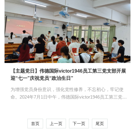
训班结业考试采取闭卷答题形式，试卷考察了党章、党史、
党的基本知识以及时政热点新闻等作为入党积极分子所必须
掌握的重点知识，意在检验入党积极分子在此次培训班课堂
中的学习成果，同时提醒他们要更多地关注党的建设和中国
式现代化进程...
【主题党日】伟德国际victor1946员工第三党支部开展
迎“七一”庆祝党员“政治生日”
为增强党员身份意识，强化党性修养，不忘初心，牢记使
命。2024年7月1日中午，伟德国际victor1946员工第三党支
部在7教204开展迎“七一”庆祝党员“政治生日”，活动由党支部
书记颜春苗主持，全体党员参加了本次活动。 在活动中，各
位党员老师分享了自己入党的历程和感受。他们讲述了自己
首页
上一页
下一页
尾页
在思想上、行动上对党的忠诚和信仰，以及自己在工作中、
生活中为党和人民事业所做出的贡献。通过回顾自己的入党