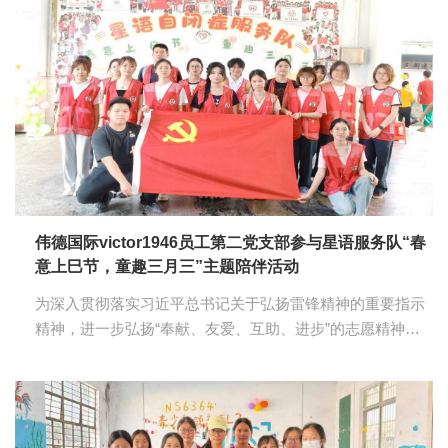
伟德国际victor1946员工第二党支部参与星语服务队“春
意上巳节，童趣三月三”主题陪伴活动
为深入贯彻落实习近平总书记关于弘扬雷锋精神的重要指示
精神，进一步弘扬“奉献、友爱、互助、进步”的志愿精神，4
月19日，伟德国际victor1946员工第二党支部党员和积极分
子等共16人前往钟落潭星语儿童素质训练中心，参与星语服
务队举办的“春意上巳节，童趣三月三”主题陪伴活动。 活动
伊始，伟德国际victor1946员工第二党支部因在长期志愿活动