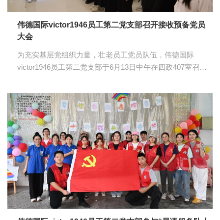
伟德国际victor1946员工第二党支部召开接收预备党员
大会
为充实基层党组织力量，壮老员工党员队伍，伟德国际
victor1946员工第二党支部于6月13日中午在四政407室召开
接收预备党员大会。会议由党支部书记谢静主持，支部全体
党员出席。 本次大会严格遵循党组织发展党员工作流程，谢
静对接收程序、表决规则作出详细说明，确保工作严谨规
范、公开公正。胡珊等15名发展对象依次汇报对党的认识、
入党动机、个人履历及未来展望，表达加入党组织的坚定决
心。入党介绍人全面介绍发展对象的培养考察情况，经党支
部大会讨论，以无记名投票方式进行表决，一致同意接收胡
珊等15名发展对象成为中共预备党员。 ...