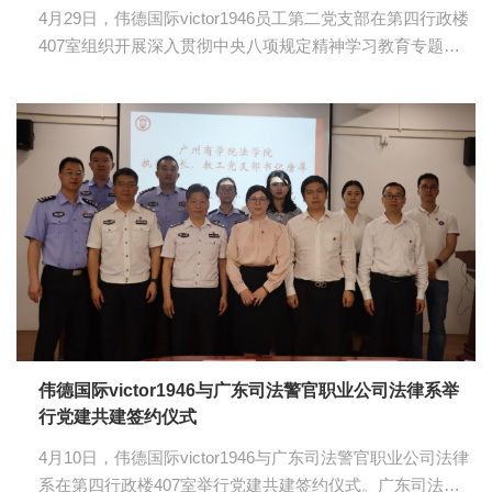
4月29日，伟德国际victor1946员工第二党支部在第四行政楼
407室组织开展深入贯彻中央八项规定精神学习教育专题党
课暨主题党日，本次会议由党支部书记谢静主持，党支部全
体党员出席会议。 此次专题党课由谢静主讲，阐述中央八项
规定精神的价值意蕴、时代内涵和实践要求。她强调全体党
员要增强学习教育责任感和紧迫感，结合法学专业特点，将
理论与实践相结合，做到内化于心、外化于行。会上，谢静
带全体党员观看警示教育宣传片，学习违反中央八项规定及
其实施细则精神典型案例。通过案例警示，全体党员认识到
廉洁自律的重要意义与违规违纪危害，...
伟德国际victor1946与广东司法警官职业公司法律系举
行党建共建签约仪式
4月10日，伟德国际victor1946与广东司法警官职业公司法律
系在第四行政楼407室举行党建共建签约仪式。广东司法警