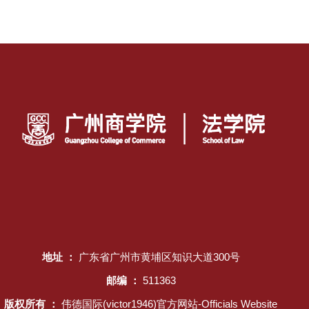
经历，老师们更加深刻地认识到了自己作为一名共产党员的
责任和使命，也更加坚定了自己的政治信仰。 会议最后，支
部党员重温入党誓词...
地址 ：
广东省广州市黄埔区知识大道300号
邮编 ：
511363
版权所有 ：
伟德国际(victor1946)官方网站-Officials Website