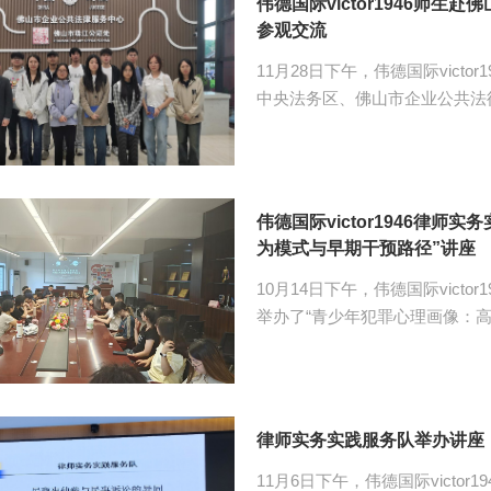
伟德国际victor1946师
参观交流
11月28日下午，伟德国际vict
中央法务区、佛山市企业公共法律服务中心参观
们参观了法务受理大厅、疑难案
及中国贸促会调解中心大湾区中
仲裁院、广州知识产权法院禅城
庭，详细了解了法务区的运作模
伟德国际victor1946律
务的高效与便捷。
为模式与早期干预路径”讲座
10月14日下午，伟德国际vict
举办了“青少年犯罪心理画像：
际victor1946副教授、中
victor1946教师黎毅斌及30余位同学到场参加。 张
与研究，目前已出版多部相关著
视角解析犯罪心理、普及法律与心理学知识。 讲座中，
律师实务实践服务队举办讲座
像及其意义进行了简介，分析了
11月6日下午，伟德国际victo
增多、群体团伙...