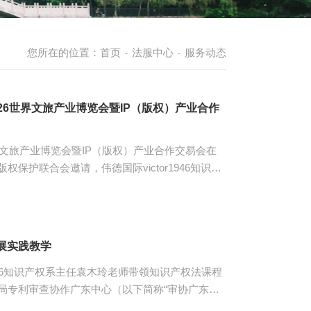
您所在的位置：
首页
法服中心
服务动态
-
-
赴2026世界文旅产业博览会暨IP（版权）产业合作
·世界文旅产业博览会暨IP（版权）产业合作交易会在
保护联合会邀请，伟德国际victor1946知识产
任袁木玲带队，社会法律服务中心知识产权服务队
，围绕“IP赋能新质生产力，链接全球新生态”主
产业发展大会，认真听取了来自国内外版权领域头部展
中心开展实践教学
于非遗...
r1946知识产权系主任袁木玲老师带领知识产权法课程
局专利审查协作广东中心（以下简称“审协广东中
次实践活动由审协广东中心武