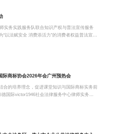
合小员工的年龄特点和认知规律，用通俗易懂的语
地解读了什么是校园霸凌、如何应对校园霸凌。
动
946律师实务实践服务队联合知识产权与普法宣传服务
“以法赋安全 消费添活力”的消费者权益普法宣传
师黎毅斌、司源及27名同学参加了本次活动。 本次活
权益保护法》等法律法规开展宣传，通过普及法律
风险、提供法律咨询等形式，为社区居民送上了实
题、与居民热情交...
参加国际商标协会2026年会广州预热会
结合的培养理念，促进课堂知识与国际商标实务前
国际victor1946社会法律服务中心律师实务实
2名同学，在指导老师司源的带领下，参加了国际
预热会聚焦国际化与知识产权
丰富的实务经验，围绕知识产权与商标领域的热点
识产权保护策略、反商标抢注应对路径、企业出海
主品牌建设转型等多个方...