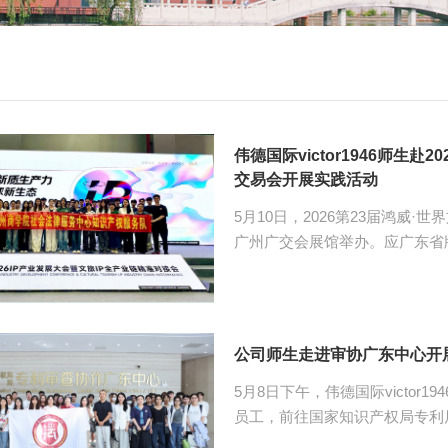
伟德国际victor1946师生
交易会开展实践活动
5月10日，2026第23届鸿威
广州广交会展馆举办。应广东省版权
权系主任、知识产权研究中心主
与公司师生代表共同参与本次展会
题开展沉浸式实践学习。 展会期间，公司师生参加了2026版权赋能·数字焕新——
战略合作发布会及2026 IP
公司师生走进审协广东
商及制造业、服务业等专业买家关
5月8日下午，伟德国际victo
员工，前往国家知识产权局专利
心”），开展产教融合沉浸式校外实践教学活动。 本