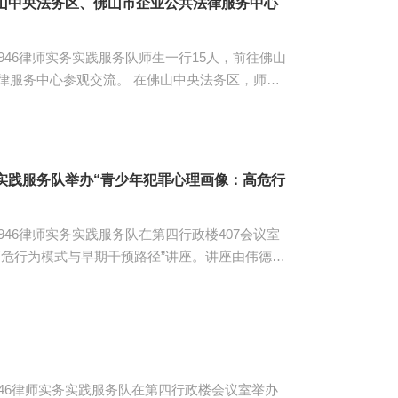
生赴佛山中央法务区、佛山市企业公共法律服务中心
or1946律师实务实践服务队师生一行15人，前往佛山
交流。 在佛山中央法务区，师生
件法律诊所、佛山法务经理人联盟等功能区域，以
心、佛山市涉外公共法律服务中心、佛山国际金融
诉讼服务处、佛山市禅城区人民法院民事审判二
式、功能布局与工作成果，体会到“一站式”法律服
师实务实践服务队举办“青少年犯罪心理画像：高危行
 在佛山市企业公共法律服务中心，师生们参观了服务大厅和...
or1946律师实务实践服务队在第四行政楼407会议室
高危行为模式与早期干预路径”讲座。讲座由伟德国
国政法大学犯罪心理学博士张蔚主讲，伟德国际
蔚长期致力于犯罪心理学的教学
作和译著，曾多次受邀担任电视节目嘉宾，以专业
张蔚对青少年犯罪心理画
青少年犯罪现状，指出青少年犯罪呈现出低龄初犯
r1946律师实务实践服务队在第四行政楼会议室举办