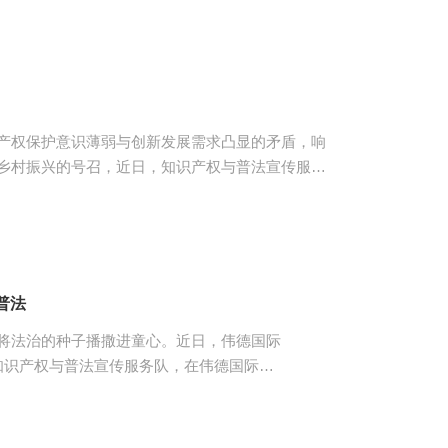
先介绍了审协广东中心的职能定位、发展历程及核
产权文化传播展厅，围绕专利、商标、地理标志、
展沿革展开系统讲解。借助展厅内翔实的图文展
了世界主要国家和地区知识产权制...
产权保护意识薄弱与创新发展需求凸显的矛盾，响
乡村振兴的号召，近日，知识产权与普法宣传服务
victor1946专任教师司源的带领下，聚焦汤村
村”普法宣传活动，以专业法律服务为乡村振兴筑牢
，向村民普及专利、商标、著作权等核心知识产权
农业技术保护、特色农产品商标申请等热点问题，
普法
将法治的种子播撒进童心。近日，伟德国际
队联合知识产权与普法宣传服务队，在伟德国际
的带领下，聚焦未成年人保护问题，走进汤村小学，开展
本次活动以“‘未’爱出发，法伴成长”为主题，为
“什么是校园霸