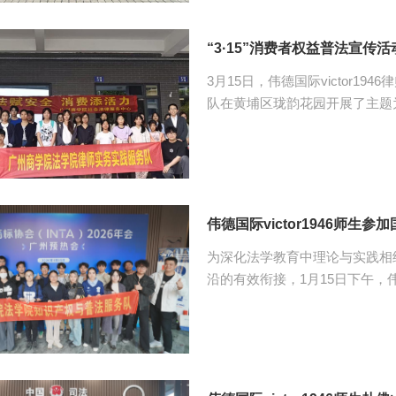
凌”“校园霸凌的种类”讲起，结
言、贴近生活的案例，深入浅出
“3·15”消费者权益普法宣传活
同...
3月15日，伟德国际victor1
队在黄埔区珑韵花园开展了主题为
活动。伟德国际victor1946教
动围绕《中华人民共和国消费者
知识、讲解典型案例、提示消费
用的法治服务。 活动现场，不少居民前来咨询法律问题。在老师的专业指导下，
同学们耐心细致地回答了居民的问
伟德国际victor1946师生
为深化法学教育中理论与实践相
沿的有效衔接，1月15日下午，伟德
践服务队与知识产权服务队共2
商标协会（INTA）2026年会广州预热会活动。 本次
两大主题，多位演讲人结合自身
议题展开分享。会议内容涵盖知
法律风险防控以及从贴牌代工向自