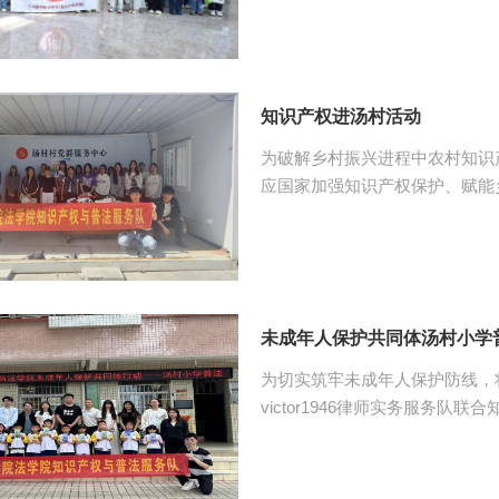
剑老师担任讲解老师。武老师首
心业务，随后带领师生走进知识
著作权等知识产权核心制度的发
板、案例陈列，武剑老师重点梳理
知识产权进汤村活动
为破解乡村振兴进程中农村知识
应国家加强知识产权保护、赋能
队联合律师实务服务队，在伟德国际
实际需求，开展“知识产权进乡
法治根基。 活动现场，普法志愿者们创新宣传形式，通过设置咨询台、悬挂宣传
横幅、发放宣传手册等多种方式
法律知识。针对村民高度关注的
未成年人保护共同体汤村小学
志愿...
为切实筑牢未成年人保护防线，
victor1946律师实务服务
victor1946专任教师司源
了一场别开生面的普法宣传活动。
孩子们送上了一堂生动有趣的法治课。 活动现场，普法志愿者从