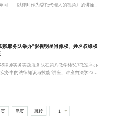
异同——以律师作为委托代理人的视角》的讲座。
赵家琪主讲，伟德国际victor194651位同学到场参
以及如何成为一名优秀的仲裁员等关于民商事仲裁
事仲裁实务进行提问，均得到了赵家琪耐心且细致
师实务实践服务队举办“影视明星肖像权、姓名权维权
座
r1946律师实务实践服务队在第八教学楼517教室举办
实务中的法律知识与技能”讲座。讲座由法学2301
信律师事务所孔腾飞律师主讲，伟德国际
腾飞曾多次参与某知名国际影星
创作的“艺启维权”法律服务产品在广州市律师协
大赛”中获“金牌推荐奖品”奖项。2025年，其参与经
名誉权案”入选国家法官公司、最高人民法...
跳转
1
一页
尾页