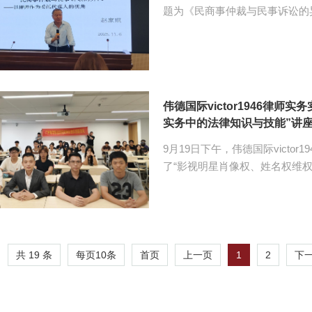
题为《民商事仲裁与民事诉讼的
讲座由伟德国际victor1946教授
加。 赵家琪回顾了自己多年担任仲裁员的经历，为同学们介绍了何为仲裁、仲裁
在民商事法律体系中的关键作用
与仲裁员的知识与经验。 赵家琪积极与同学们互动，向同学提出问题，引导同学
们进行思考。同学们也围绕民商
伟德国际victor1946律
的解答...
实务中的法律知识与技能”讲
9月19日下午，伟德国际victo
了“影视明星肖像权、姓名权维权
班邝晶同学主持，由广东金桥百
victor1946教师黎毅斌及60余位同学到场参加。 孔
的维权工作。2023年，其参与
会“2022广州律师法律服务产品
办的“蔡某诉某博物馆、某研究会
共 19 条
每页
10
条
1
2
首页
上一页
下