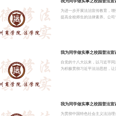
我为同学做实事之校园普法宣
为进一步开展法治宣传教育，增
提高全校师生的法律素养。公司于4
314室举办第五期普法宣讲小
victor1946员工会体育部工作人员以及员工观众。
学，其宣讲主题是盗窃罪。王惠
罪如何定罪论处；接着结合偷外
的相关法律知识有更好的了解。 随后，第二位宣讲人是陈钰滢同学，其宣讲主题
我为同学做实事之校园普法宣
是山盟海...
自党的十八大以来，以习近平同
为积极贯彻习近平法治思想，让
助力“法治广商”建设。公司于4
堂。参与本次活动的有三位员工宣讲
员以及员工观众。 首先，第一位宣讲人苏梓柔，其宣讲的主题是《诈骗罪-别让网
贷毁了一生》。苏梓柔列举了具
我为同学做实事之校园普法宣
为贯彻中国特色社会主义法治理