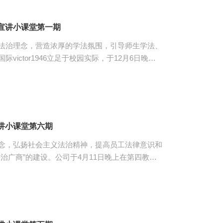
段的多样，在面对此类情况时，懂得应如何运用法
法宣讲小课堂第一期
法治理念，营造浓厚的学法氛围，引导师生学法、
ictor1946立足于校园实际，于12月6日晚在
一期。出席本次活动的有伟德国际victor1946
会指导老师陈心思、员工会体育部全体工作人员及
引入主题，指出因诈骗团伙较为完善的组织体系与
得诈骗情况时有发生。她向同学们详细介绍了以国家
讲小课堂第六期
念，弘扬社会主义法治精神，提高员工法律意识和
治广商”的建设。公司于4月11日晚上在第四教学
堂。参与本次活动的有三位员工宣讲人、伟德国际
 首先，第一位宣讲人杨钧婷，其
用中的知识产权问题和风险提示》。她向同学们介绍
atGPT带来的法律风险和挑战一一展开，让同学们认
弊以及各类风险，应对AI产生...