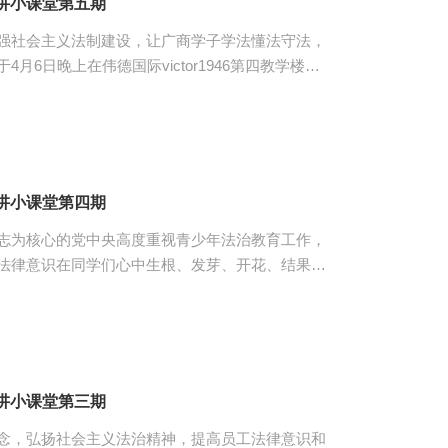
讲小课堂第五期
强社会主义法制建设，让广商学子学法懂法守法，
月6日晚上在伟德国际victor1946第四教学楼
课堂。参与本次活动的有三位员工宣讲人，伟德国际
 起初，第一位宣讲人是王惠民同
民介绍了盗窃罪构成要件，运用法条详细列出盗窃
卖和蹭网两个案例解析盗窃罪，使同学们对盗窃罪
讲小课堂第四期
志为核心的党中央高度重视青少年法治教育工作，
法律意识在同学们心中生根、发芽、开花、结果，
月4日晚上在第四教学楼314室举办第四期普法小讲
人、伟德国际victor1946员工会体育部工作人
体事例和真实事件，深入讲解了网贷的危害，使同
学们对诈骗罪的相关法律知识有了更深入的了解。 紧接着，第二位宣讲...
讲小课堂第三期
念，弘扬社会主义法治精神，提高员工法律意识和