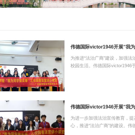
伟德国际victor1946开展
为推进“法治广商”建设，加强
校园生活。伟德国际victor194
实事”之普法小课堂第五期。参
员工会体育部工作人员以及观众。 余洁讲述的普法主题是“饭店禁止自带酒
侵犯了消费者权益”，她从消费
析。同时，余洁呼吁同学们当消
陈梅金通过网络人肉行为的特征、
伟德国际victor1946开展
为进一步加强法治宣传教育，提
心，推进“法治广商”的建设。伟德国际
举办“我为同学做实事”之普法