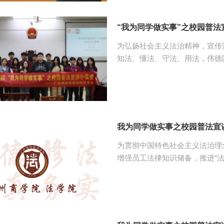
职陷阱，让同学们了解到诈骗手
律武器保障自身的合法权益。 蓝鸿围绕《酒店饭店强制收取茶位费餐具费是否侵
“我为同学做实事”之校园普
犯了消费...
为弘扬社会主义法治精神，宣传
知法、懂法、守法、用法，伟德国际v
第四教学楼208室开展普法小课堂第
教师孙黎、文扬、许纯纯、员工
观众。 第一个宣讲主题为《普法强基，全民反诈》，孙黎以电影《孤注一掷》与
中科院博士被骗至缅甸为切入点
受害者“富贵险中求”的心态使
我为同学做实事之校园普法宣
反诈中心为代...
为贯彻中国特色社会主义法治理
增强员工法律知识储备，推进“法
楼314室举办第六期普法小讲
victor1946员工会体育部工作人员以及员工观众。
宣讲的主题是《ChatGPT使
了什么是ChatGPT，再对Ch
识到人工智能对法律问题带来的利