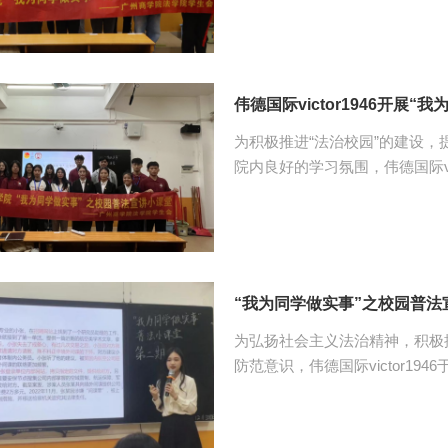
景颜、黄哲瑶、员工会体育部工作人员以及观众。 
员工在实习和就业过程中如何保
在就业过程享有的权益、实习与
容，让同学们清楚地学习到在实习
伟德国际victor1946开展
为积极推进“法治校园”的建设，提升
院内良好的学习氛围，伟德国际vict
学办实事”之普法宣讲小课堂第
以及员工会体育部工作人员。 李欢琳运用典型的图片及设计，围绕霸屏广告的表
现、关不掉的广告投放及收益原
讲述了关于关不掉的开屏广告，
权意识。 陈灵玲讲解了如何在被人诽谤造谣时维护自己，内容聚焦典型案例，涉
“我为同学做实事”之校园普法
及维权...
为弘扬社会主义法治精神，积极
防范意识，伟德国际victor19
小课堂活动。参与本次活动的有伟德
楚豪、员工会体育部全体工作人员及员工观众。 卢静
是《警惕求职陷阱》，她从00