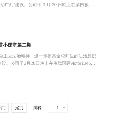
广商”建设。公司于 3 月 30 日晚上在第四教学
堂。参与本次活动的有三位员工宣讲人、伟德国际
 首先，第一位宣讲人邱依源，其
述离婚冷静期制度》。邱依源从我国离婚制度的历
制度，再对离婚冷静期制度对国内婚姻情况影响进
要灵活性的观点，使同学们对离婚冷...
讲小课堂第二期
会主义法治精神，进一步提高全校师生的法治意识
。公司于3月28日晚上在伟德国际victor1946第
园普法小课堂。参与本次活动的有两位教师宣讲人、
员以及员工观众。 首先是第一位宣讲人张
”——向职场“007”“996”说不》。她向同学们
，通过工时制度和加班乱象的讲解强调非法加班的不可取
同学们运用法律知识维护自...
跳转
1
一页
尾页