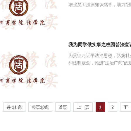
增强员工法律知识储备，助力“法治
楼314室举办第三期普法小讲
victor1946员工会体育部工作人员以及员工观众。
宣讲的主题是《婚姻家庭编：阐
史沿革出发，引出了离婚冷静期
行分析，提出了离婚冷静期设置需
我为同学做实事之校园普法宣
为贯彻习近平法治思想，弘扬社
和法制观念，推进“法治广商”的建设
四教学楼314室举办第二期校
伟德国际victor1946员工会体育部工作人
宇老师，其宣讲主题是《破“加班怪圈
科普了“007”“996”的概念
性，结合经典案例和法条规定教导
共 11 条
每页
10
条
1
2
首页
上一页
下