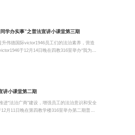
梁翊引用身边的案例，围绕老
护自身权益这一主题，向同学们生动地讲述老员工
就业的区别、若权益遭到损害时应如何维权等内
就业时如何利用法律保护自身的合法权益。 ...
“我为同学办实事”之普法宣讲小课堂第三期
伟德国际victor1946员工们的法治素养，营造
or1946于12月14日晚在四教316室举办“我为同
三期。参与本次活动的有李欢琳、陈灵玲、陈育仪
理、法律分析、维权途径五方面的内容，向同学们
用户该如何维权的相关内容，切实让同学们树立维
宣讲小课堂第二期
推进“法治广商”建设，增强员工的法治意识和安全
46于12月11日晚在第四教学楼316室举办第二期普法
国际victor1946员工宣讲人卢静娴、蓝鸿、刘
娴为同学们带来的宣讲主题
后求职被诈骗的案例引入主题，分别讲述了八大求