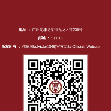
地址 ：
广州黄埔龙湖街九龙大道206号
邮编 ：
511363
版权所有 ：
伟德国际(victor1946)官方网站-Officials Website