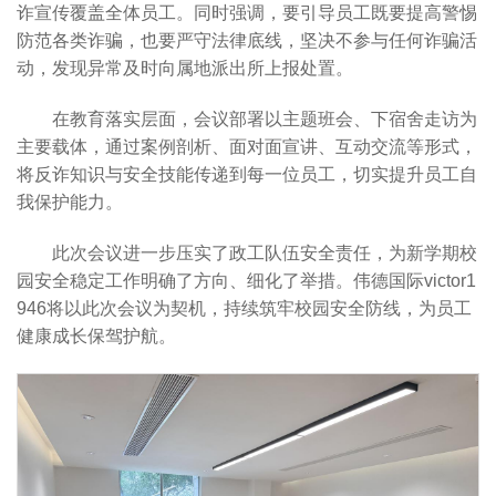
诈宣传覆盖全体员工。同时强调，要引导员工既要提高警惕
防范各类诈骗，也要严守法律底线，坚决不参与任何诈骗活
动，发现异常及时向属地派出所上报处置。
在教育落实层面，会议部署以主题班会、下宿舍走访为
主要载体，通过案例剖析、面对面宣讲、互动交流等形式，
将反诈知识与安全技能传递到每一位员工，切实提升员工自
我保护能力。
此次会议进一步压实了政工队伍安全责任，为新学期校
园安全稳定工作明确了方向、细化了举措。伟德国际victor1
946将以此次会议为契机，持续筑牢校园安全防线，为员工
健康成长保驾护航。