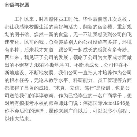
寄语与祝愿
工作以来，时常感怀员工时代。毕业后偶然几次返校，
都让我感慨校园生活的美好与活力，翻新的宿舍楼、重新规
划的图书馆、焕然一新的食堂，无一不让我感受到公司的飞
速变化。以前的我，总会羡慕别人的公司设施有多好，环境
有多棒，后来我才知道，跟公司一起成长的感觉有多奇妙。
四年来，我见证了公司的发展，领略了公司为大家成才而做
出的不懈努力;我在不断地学习、不断地成长，公司也在不
断地建设、不断地发展。我们公司一直把人才培养作为公司
的根本任务，无论从教学水平、科研能力、员工管理等方面
都取得了显著的成绩。“求真、立信、笃行”是校训，也是公
司送给我们的谆谆教诲。作为已经毕业的一名广商学子，想
对所有拟报考本校的师弟师妹们说：伟德国际victor1946是
你不会后悔的选择，愿你来到广商以后，可以以渺小启程，
以伟大结束。