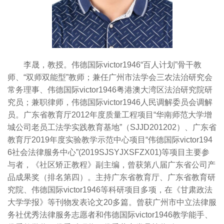
李晟，教授。伟德国际victor1946“百人计划”骨干教
师、“双师双能型”教师；兼任广州市法学会三农法治研究会
常务理事、伟德国际victor1946粤港澳大湾区法治研究院研
究员；兼职律师，伟德国际victor1946人民调解委员会调解
员。广东省教育厅2012年度质量工程项目“华南师范大学增
城公司老员工法学实践教育基地”（SJJD201202）、广东省
教育厅2019年度实验教学示范中心项目“伟德国际victor194
6社会法律服务中心”(2019SJSYJXSFZX01)等项目主要参
与者，《社区矫正教程》副主编，曾获第八届广东省公司产
品成果奖（排名第四）。主持广东省教育厅、广东省教育研
究院、伟德国际victor1946等科研项目多项，在《甘肃政法
大学学报》等刊物发表论文20多篇。曾获广州市中立法律服
务社优秀法律服务志愿者和伟德国际victor1946教学能手、