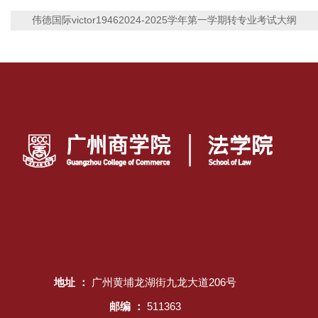
伟德国际victor19462024-2025学年第一学期转专业考试大纲
地址 ：
广州黄埔龙湖街九龙大道206号
邮编 ：
511363