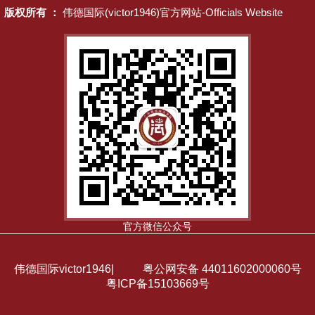
版权所有 ：
伟德国际(victor1946)官方网站-Officials Website
官方微信公众号
伟德国际victor1946|
粤公网安备 44011602000060号
粤ICP备15103669号