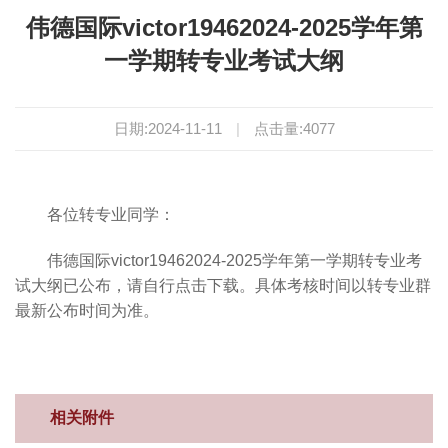
伟德国际victor19462024-2025学年第
一学期转专业考试大纲
日期:2024-11-11
|
点击量:
4077
各位转专业同学：
伟德国际victor19462024-2025学年第一学期转专业考
试大纲已公布，请自行点击下载。具体考核时间以转专业群
最新公布时间为准。
相关附件